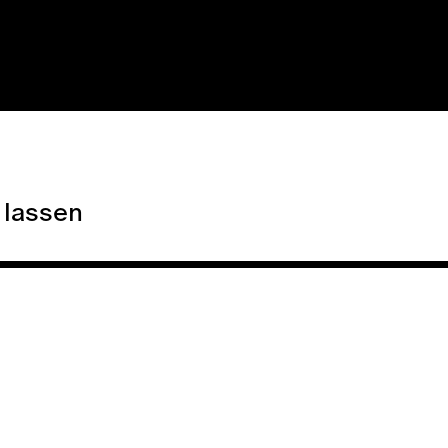
 lassen
026
FT
TANZ & BEWEGUNG