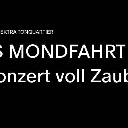
LEKTRA TONQUARTIER
S MONDFAHRT
onzert voll Zau