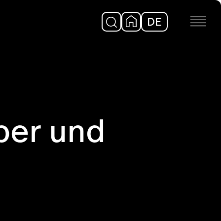
DE
EN
ber und