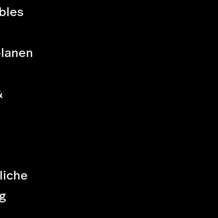
bles
planen
&
liche
g