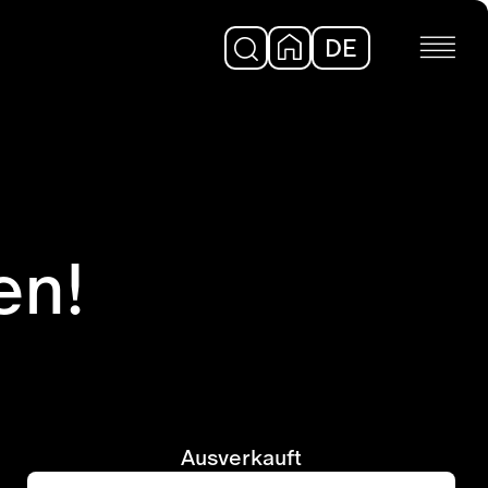
DE
EN
en!
Ausverkauft