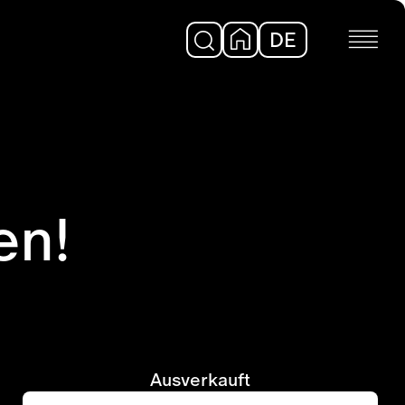
DE
EN
en!
Ausverkauft