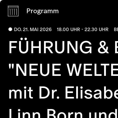
Programm
DO. 21. MAI 2026
18.00 UHR - 22.30 UHR
B
FÜHRUNG & 
"NEUE WELT
mit Dr. Elisa
Linn Born und