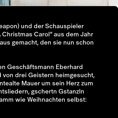
Weapon) und der Schauspieler
A Christmas Carol“ aus dem Jahr
raus gemacht, den sie nun schon
zigen Geschäftsmann Eberhard
rd von drei Geistern heimgesucht,
hntealte Mauer um sein Herz zum
tsliedern, gschertn Gstanzln
gramm wie Weihnachten selbst: