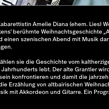
abarettistin Amelie Diana (ehem. Liesl 
ckens' berühmte Weihnachtsgeschichte „
nd einen szenischen Abend mit Musik da
ngen.
rzählen sie die Geschichte vom kalther
 Jahrhunderts lebt. Der alte Grantler wi
sein konfrontieren und damit die jahrze
ie Erzählung von altbairischen Weihnach
sik mit Akkordeon und Gitarre. Ein Pro