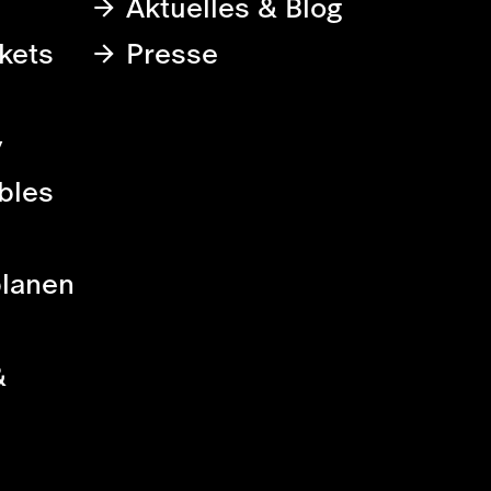
Aktuelles & Blog
kets
Presse
y
bles
planen
&