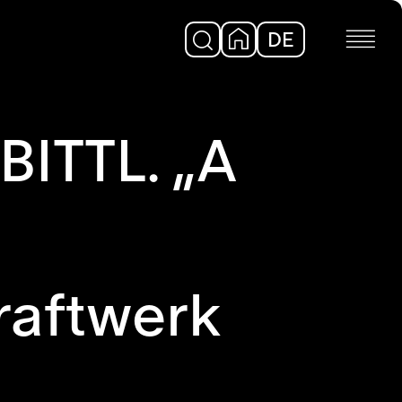
DE
EN
ITTL. „A
raftwerk