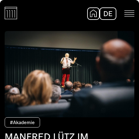
DE
EN
#Akademie
MANFRED LÜTZ IM