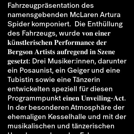
Fahrzeugpräsentation des
namensgebenden McLaren Artura
Spider komponiert. Die Enthüllung
des Fahrzeugs, wurde 𝐯𝐨𝐧 𝐞𝐢𝐧𝐞𝐫
𝐤ü𝐧𝐬𝐭𝐥𝐞𝐫𝐢𝐬𝐜𝐡𝐞𝐧 𝐏𝐞𝐫𝐟𝐨𝐫𝐦𝐚𝐧𝐜𝐞 𝐝𝐞𝐫
𝐁𝐞𝐫𝐠𝐬𝐨𝐧 𝐀𝐫𝐭𝐢𝐬𝐭𝐬 𝐚𝐮𝐟𝐫𝐞𝐠𝐞𝐧𝐝 𝐢𝐧 𝐒𝐳𝐞𝐧𝐞
𝐠𝐞𝐬𝐞𝐭𝐳𝐭: Drei Musiker:innen, darunter
ein Posaunist, ein Geiger und eine
Tubistin sowie eine Tänzerin
entwickelten speziell für diesen
Programmpunkt 𝐞𝐢𝐧𝐞𝐧 𝐔𝐧𝐯𝐞𝐢𝐥𝐢𝐧𝐠-𝐀𝐜𝐭.
In der besonderen Atmosphäre der
ehemaligen Kesselhalle und mit der
musikalischen und tänzerischen