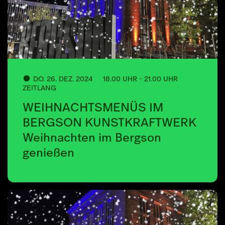
DO. 26. DEZ. 2024
18.00 UHR - 21.00 UHR
ZEITLANG
WEIHNACHTSMENÜS IM
BERGSON KUNSTKRAFTWERK
Weihnachten im Bergson
genießen