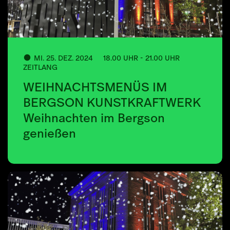
MI. 25. DEZ. 2024
18.00 UHR - 21.00 UHR
ZEITLANG
WEIHNACHTSMENÜS IM
BERGSON KUNSTKRAFTWERK
Weihnachten im Bergson
genießen