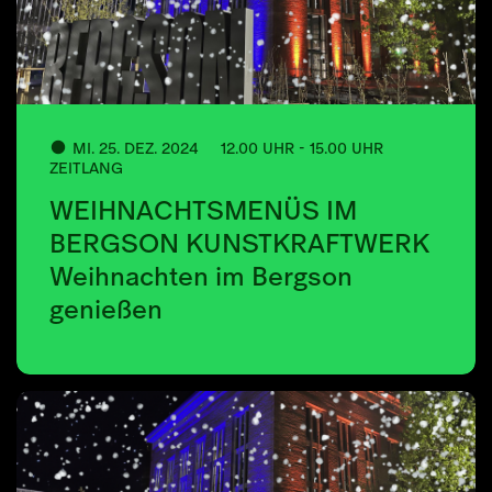
MI. 25. DEZ. 2024
12.00 UHR - 15.00 UHR
ZEITLANG
WEIHNACHTSMENÜS IM
BERGSON KUNSTKRAFTWERK
Weihnachten im Bergson
genießen