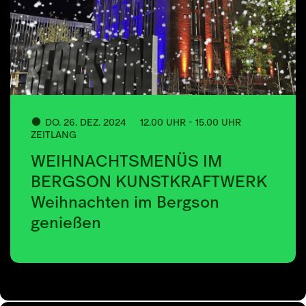
DO. 26. DEZ. 2024
12.00 UHR - 15.00 UHR
ZEITLANG
WEIHNACHTSMENÜS IM
BERGSON KUNSTKRAFTWERK
Weihnachten im Bergson
genießen