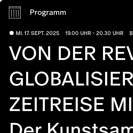
Programm
MI. 17. SEPT. 2025
19.00 UHR - 20.30 UHR
B
VON DER RE
GLOBALISIER
ZEITREISE MI
Der Kunstsam