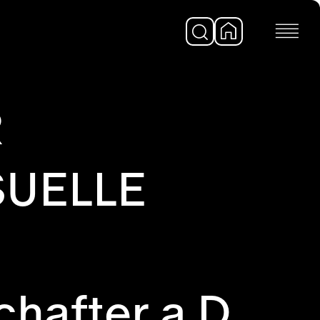
R
SUELLE
hafter a.D.