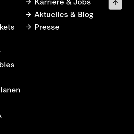
Karriere & Jobs
Aktuelles & Blog
kets
Presse
y
bles
planen
&