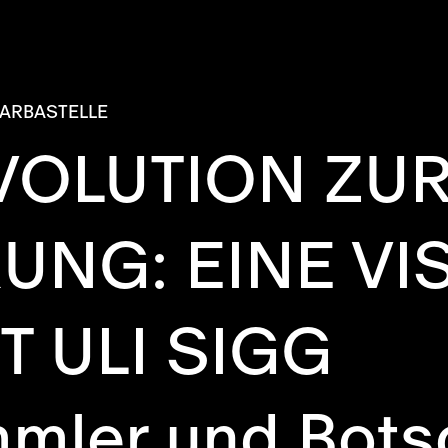
ARBASTELLE
VOLUTION ZU
UNG: EINE VI
T ULI SIGG
mler und Botsc