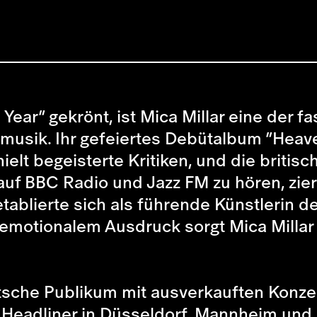
Year” gekrönt, ist Mica Millar eine der 
lmusik. Ihr gefeiertes Debütalbum “Hea
ielt begeisterte Kritiken, und die britisc
uf BBC Radio und Jazz FM zu hören, ziert
ablierte sich als führende Künstlerin de
l emotionalem Ausdruck sorgt Mica Milla
tsche Publikum mit ausverkauften Konzer
ls Headliner in Düsseldorf, Mannheim und