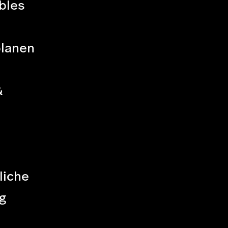
bles
planen
&
liche
g