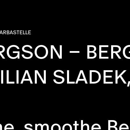
ARBASTELLE
ERGSON – BE
ILIAN SLADEK
, smoothe Bea