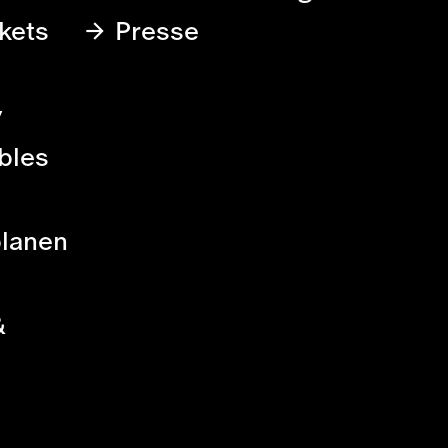
kets
Presse
y
bles
planen
&