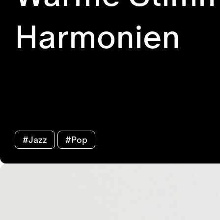
Harmonien
#Jazz
#Pop