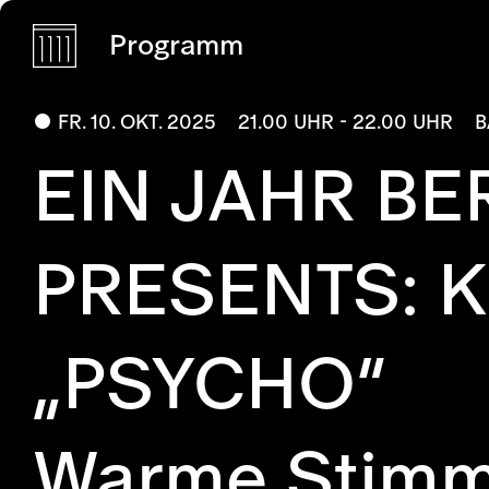
Programm
FR. 10. OKT. 2025
21.00 UHR - 22.00 UHR
B
EIN JAHR B
PRESENTS: K
„PSYCHO“
Warme Stimme