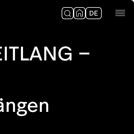
DE
EN
EITLANG –
ängen