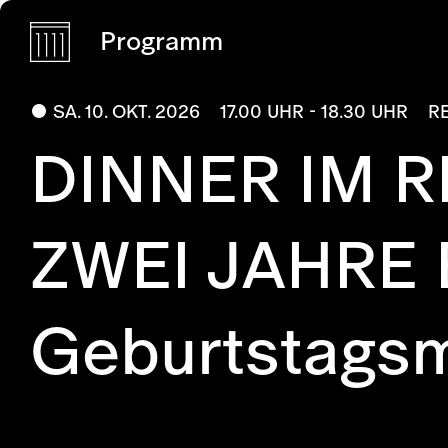
Programm
SA. 10. OKT. 2026
17.00 UHR - 18.30 UHR
R
DINNER IM R
ZWEI JAHRE
Geburtstagsm