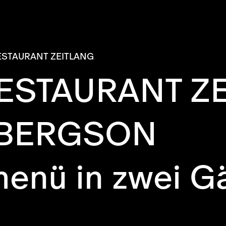
ESTAURANT ZEITLANG
ESTAURANT Z
 BERGSON
enü in zwei G