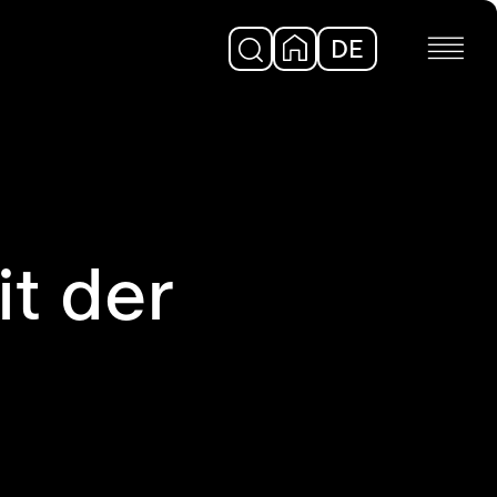
DE
EN
t der