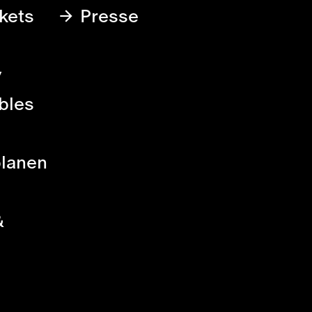
kets
Presse
y
bles
planen
&