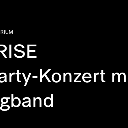
TRIUM
RISE
rty-Konzert mi
igband