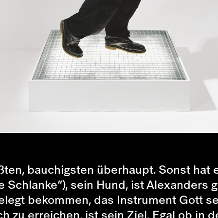
ößten, bauchigsten überhaupt. Sonst hat e
e Schlanke“), sein Hund, ist Alexanders gr
gelegt bekommen, das Instrument Gott se
zu erreichen, ist sein Ziel. Egal ob in d