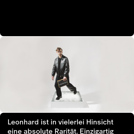
Leonhard ist in vielerlei Hinsicht
eine absolute Rarität. Einzigartig