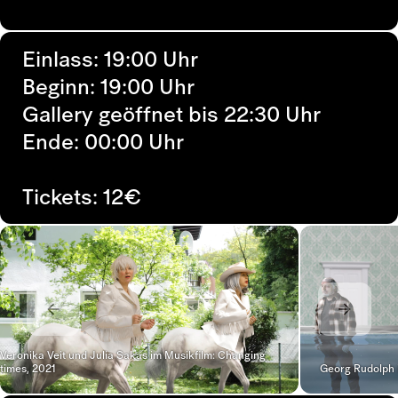
Einlass: 19:00 Uhr
Beginn: 19:00 Uhr
Gallery geöffnet bis 22:30 Uhr
Ende: 00:00 Uhr
Tickets: 12€
Veronika Veit und Julia Sakas im Musikfilm: Changing
times, 2021
Georg Rudolph 